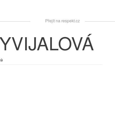
Respekt
Přejít na respekt.cz
Vyhledávání
YVIJALOVÁ
ků