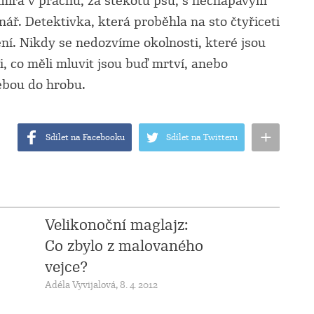
umírá v prachu, za štěkotu psů, s nechápavým
ář. Detektivka, která proběhla na sto čtyřiceti
í. Nikdy se nedozvíme okolnosti, které jsou
i, co měli mluvit jsou buď mrtví, anebo
sebou do hrobu.
+
Sdílet na Facebooku
Sdílet na Twitteru
Velikonoční maglajz:
Co zbylo z malovaného
vejce?
Adéla Vyvijalová, 8. 4. 2012