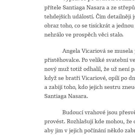
přítele Santiaga Nasara a ze stře
tehdejších událostí. Čím detailněji
obraz toho, co se tisíckrát a jednou
nehrálo ve prospěch věci stalo.
Angela Vicariová se musela prot
přistěhovalce. Po veliké svatební ve
nový muž totiž odhalil, že už není 
když se bratři Vicariové, opilí po dn
a zabijí toho, kdo jejich sestru zn
Santiaga Nasara.
Budoucí vrahové jsou přesvědčen
provést. Rozhlašují kde mohou, že ch
aby jim v jejich počínání někdo zabr