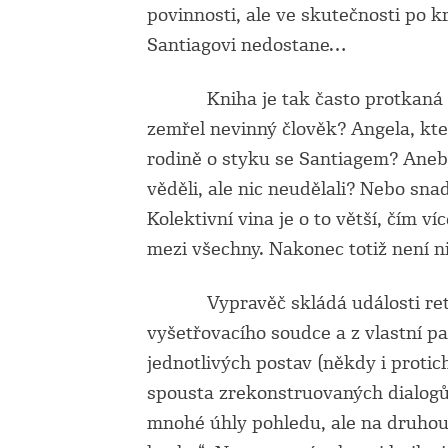
povinnosti, ale ve skutečnosti po k
Santiagovi nedostane…
Kniha je tak často protkaná poc
zemřel nevinný člověk? Angela, kte
rodině o styku se Santiagem? Aneb
věděli, ale nic neudělali? Nebo snad
Kolektivní vina je o to větší, čím ví
mezi všechny. Nakonec totiž není ni
Vypravěč skládá události retros
vyšetřovacího soudce a z vlastní pa
jednotlivých postav (někdy i proti
spousta zrekonstruovaných dialogů.
mnohé úhly pohledu, ale na druhou