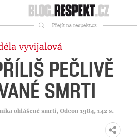
Respekt
Přejít na respekt.cz
Vyhledávání
déla vyvijalová
ŘÍLIŠ PEČLIVĚ
VANÉ SMRTI
nika ohlášené smrti, Odeon 1984, 142 s.