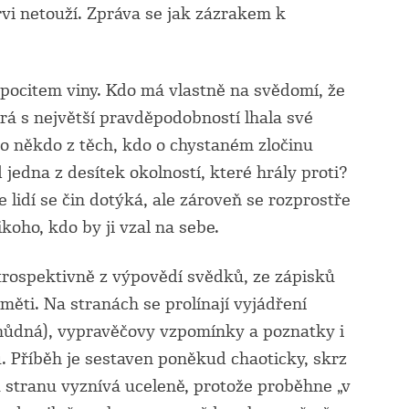
rvi netouží. Zpráva se jak zázrakem k
item viny. Kdo má vlastně na svědomí, že
rá s největší pravděpodobností lhala své
o někdo z těch, kdo o chystaném zločinu
 jedna z desítek okolností, které hrály proti?
ce lidí se čin dotýká, ale zároveň se rozprostře
koho, kdo by ji vzal na sebe.
pektivně z výpovědí svědků, ze zápisků
měti. Na stranách se prolínají vyjádření
chůdná), vypravěčovy vzpomínky a poznatky i
 Příběh je sestaven poněkud chaoticky, skrz
 stranu vyznívá uceleně, protože proběhne „v