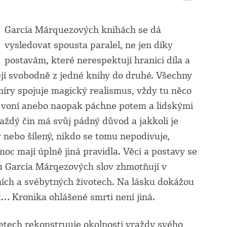
García Márquezových knihách se dá
vysledovat spousta paralel, ne jen díky
postavám, které nerespektují hranici díla a
jí svobodně z jedné knihy do druhé. Všechny
 míry spojuje magický realismus, vždy tu něco
voní anebo naopak páchne potem a lidskými
každý čin má svůj pádný důvod a jakkoli je
 nebo šílený, nikdo se tomu nepodivuje,
moc mají úplně jiná pravidla. Věci a postavy se
u García Márqezových slov zhmotňují v
ích a svébytných životech. Na lásku dokážou
t… Kronika ohlášené smrti není jiná.
ch rekonstruuje okolnosti vraždy svého