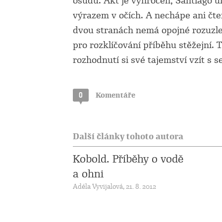
osudu. Akt je vyhrocen, Santiago 
výrazem v očích. A nechápe ani čten
dvou stranách nemá opojné rozuzlen
pro rozklíčování příběhu stěžejní. T
rozhodnutí si své tajemství vzít s 
0
Komentáře
Další články tohoto autora
Kobold. Příběhy o vodě
a ohni
Adéla Vyvijalová, 21. 8. 2012