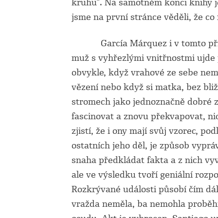
kruhu“. Na samotném konci knihy j
jsme na první stránce věděli, že co
García Márquez i v tomto příbě
muž s vyhřezlými vnitřnostmi ujde 
obvykle, když vrahové ze sebe nem
vězení nebo když si matka, bez bliž
stromech jako jednoznačně dobré 
fascinovat a znovu překvapovat, 
zjistí, že i ony mají svůj vzorec, po
ostatních jeho děl, je způsob vyprá
snaha předkládat fakta a z nich vy
ale ve výsledku tvoří geniální rozpo
Rozkrývané události působí čím dál 
vražda neměla, ba nemohla proběh