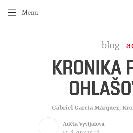
Menu
blog |
a
KRONIKA P
OHLAŠO
Gabriel García Márquez, Kro
Adéla Vyvijalová
21. 8. 2012 12:08