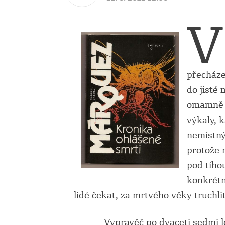
V
přecháze
do jisté
omamně 
výkaly, 
nemístný
protože 
pod tího
konkrétn
lidé čekat, za mrtvého věky truchli
Vypravěč po dvaceti sedmi lete