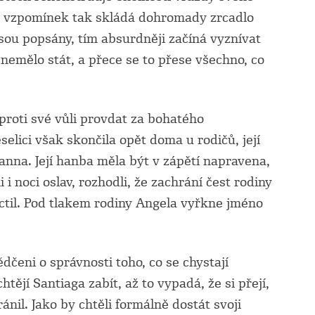
pů vzpomínek tak skládá dohromady zrcadlo
 jsou popsány, tím absurdněji začíná vyznívat
 nemělo stát, a přece se to přese všechno, co
i své vůli provdat za bohatého
selici však skončila opět doma u rodičů, její
panna. Její hanba měla být v zápětí napravena,
i i noci oslav, rozhodli, že zachrání čest rodiny
euctil. Pod tlakem rodiny Angela vyřkne jméno
i o správnosti toho, co se chystají
tějí Santiaga zabít, až to vypadá, že si přejí,
ánil. Jako by chtěli formálně dostát svoji