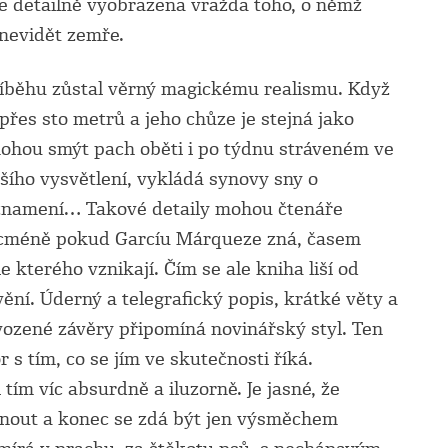
e detailně vyobrazena vražda toho, o němž
 nevidět zemře.
hu zůstal věrný magickému realismu. Když
přes sto metrů a jeho chůze je stejná jako
ohou smýt pach oběti i po týdnu stráveném ve
šího vysvětlení, vykládá synovy sny o
znamení… Takové detaily mohou čtenáře
nicméně pokud Garcíu Márqueze zná, časem
dle kterého vznikají. Čím se ale kniha liší od
vění. Úderný a telegrafický popis, krátké věty a
vozené závěry připomíná novinářský styl. Ten
r s tím, co se jím ve skutečnosti říká.
tím víc absurdně a iluzorně. Je jasné, že
nout a konec se zdá být jen výsměchem