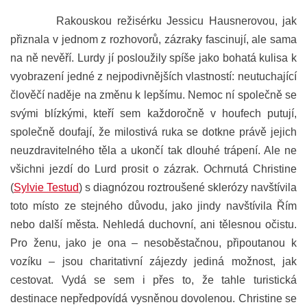
Rakouskou režisérku Jessicu Hausnerovou, jak
přiznala v jednom z rozhovorů, zázraky fascinují, ale sama
na ně nevěří. Lurdy jí posloužily spíše jako bohatá kulisa k
vyobrazení jedné z nejpodivnějších vlastností: neutuchající
člověčí naděje na změnu k lepšímu. Nemoc
ní společně se
svými blízkými, kteří sem každoročně v houfech putují,
společně doufají, že milostivá ruka se dotkne právě jejich
neuzdravite
lného těla a ukončí tak dlouhé trápení. Ale ne
všichni jezdí do Lurd prosit o zázrak.
Ochrnutá Christine
(
Sylvie Testud
) s diagnózou roztro
ušené sklerózy navštívila
toto místo ze stejného důvodu, jako jindy navštívila Řím
nebo další města. Nehledá duchovní, ani tělesnou očistu.
Pro ženu, jako je ona – nesoběstačnou, připoutanou k
vozíku – jsou charitativní zájezdy jediná možnost, jak
cestovat. Vydá se sem i přes to, že tahle turistická
destinace nepředpovídá vysněnou dovolenou. Christine se