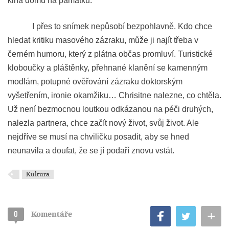
kina domů na památku.
I přes to snímek nepůsobí bezpohlavně. Kdo chce
hledat kritiku masového zázraku, může ji najít třeba v
černém humoru, který z plátna občas promluví. Turistické
kloboučky a pláštěnky, přehnané klanění se kamenným
modlám, potupné ověřování zázraku doktorským
vyšetřením, ironie okamžiku… Chrisitne nalezne, co chtěla.
Už není bezmocnou loutkou odkázanou na péči druhých,
nalezla partnera, chce začít nový život, svůj život. Ale
nejdříve se musí na chviličku posadit, aby se hned
neunavila a doufat, že se jí podaří znovu vstát.
Kultura
+
0
Komentáře