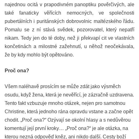
najednou ocitá v prapodivném panoptiku pověrčivých, ale
také fanaticky věřících nemocných, ve společnosti
pubertálních i puritánských dobrovolnic maltézského řádu.
Pomalu se z ní stává svědek, pozorovatel, který nepatří
nikam. Tedy jen do té doby, než ji překvapí cit ve vlastních
končetinách a milostné zažehnutí, u něhož neočekávala,
že by kdy mohlo být opětováno.
Proč ona?
Všem naléhavě prosícím se může zdát jako výsměch
osudu, když žena, která je nevěřící, je zázračně uzdravena.
Tento fakt vzbuzuje mnoho otázek, nejen pro samotnou
Christine, která jednoho rána opravdu vstane a začne opět
chodit. „Proč ona?“ Ozývají se okolní hlasy a s nedůvěrou
komentují její první kroky… „Proč ona?“ je ale otázka, na
kterou nezná odpověď kněz, ani nikdo další. Cesty boží