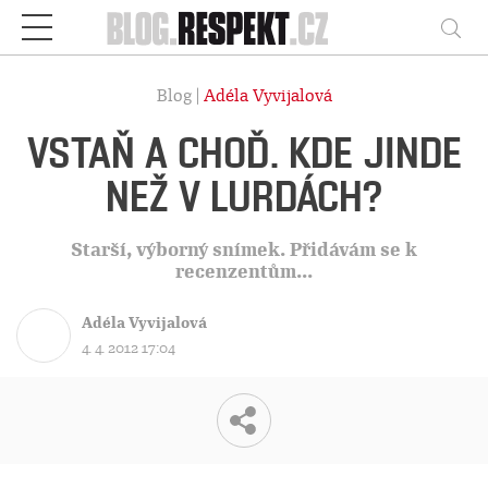
Respekt
Vy
Blog |
Adéla Vyvijalová
VSTAŇ A CHOĎ. KDE JINDE
NEŽ V LURDÁCH?
Starší, výborný snímek. Přidávám se k
recenzentům...
Adéla Vyvijalová
4. 4. 2012 17:04