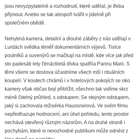
jsou nevyzpytatelné a rozhodnutí, které udělal, je třeba
přijmout. Anebo se tak alespoň tvářit v jídelně při
společném obědě.
Nehybná kamera, detailní a dlouhé záběry z nás udělají v
Lurdách svědka téměř dokumentárních výjevů. Tisíce
poutníků a suvenýrů se mačkají na místě, kde více jak před
sto padesáti lety čtrnáctiletá dívka spatřila Pannu Marii. S
těmi všemi se doslova účastníme všech mší i rituálních
koupelí. V koutech chrámů i v hotelových pokojích se oko
kamery však občas bojí přiblížit, všechno tak vidíme skrz
méně čitelný průhled, s odstupem. Se stejným odstupem,
jaký si zachovala režisérka Haussnerová. Ve svém filmu
nepředhazuje hodnocení, ani úhel pohledu, tento prostor
nechává otevřený různým názorům. A na druhé straně i
pochybám, které si nerozhodné publikum může odnést z